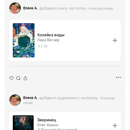
добавил книгу на полку
Елена А.
4 месяца назад
Хозяйка воды
Лара Вагнер
2.2k
добавил аудиокнигу на полку
Елена А.
4 месяца
назад
Зверинец
Олег Кожин
Пожилой Ксеноморф