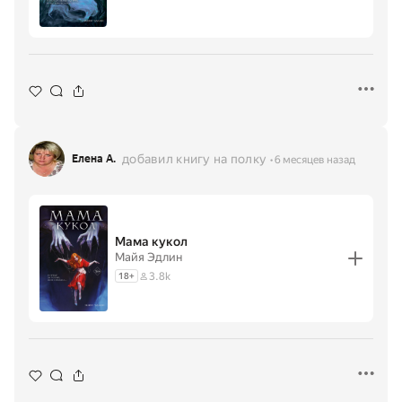
добавил книгу на полку
Елена А.
6 месяцев назад
Мама кукол
Майя Эдлин
3.8k
18
+