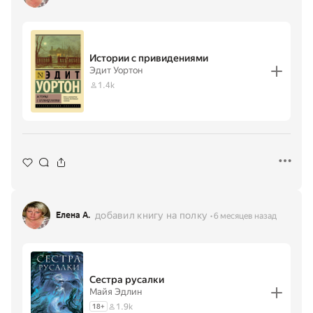
Истории с привидениями
Эдит Уортон
1.4k
добавил книгу на полку
Елена А.
6 месяцев назад
Сестра русалки
Майя Эдлин
1.9k
18
+