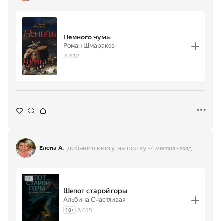
Немного чумы
Роман Шмараков
632
добавил книгу на полку
Елена А.
4 месяца назад
Шепот старой горы
Альбина Счастливая
455
18
+