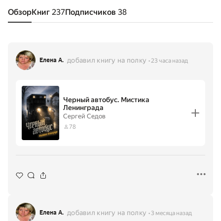
Обзор
Книг
237
Подписчиков
38
добавил книгу на полку
Елена А.
23 часа назад
Черный автобус. Мистика
Ленинграда
Сергей Седов
78
добавил книгу на полку
Елена А.
3 месяца назад