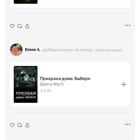
добавил книгу на полку
Елена А.
4 месяца назад
Призраки дома Эшберн
Дарси Коутс
2.6k