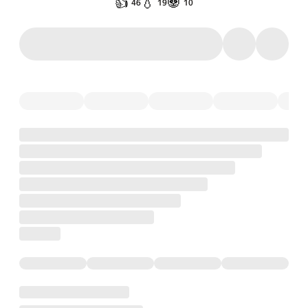
👍
💧
🐼
46
19
10