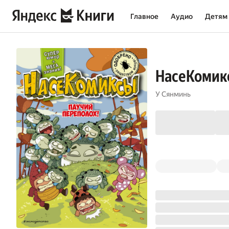
Главное
Аудио
Детям
НасеКомикс
У Сянминь