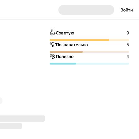
Войти
👍
Советую
9
💡
Познавательно
5
🎯
Полезно
4