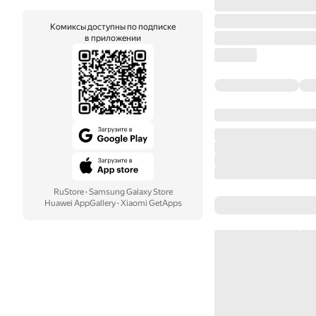
Комиксы доступны по подписке
в приложении
RuStore
·
Samsung Galaxy Store
Huawei AppGallery
·
Xiaomi GetApps