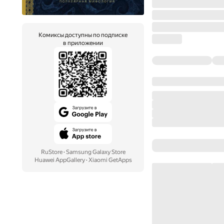
Комиксы доступны по подписке
в приложении
RuStore
·
Samsung Galaxy Store
Huawei AppGallery
·
Xiaomi GetApps