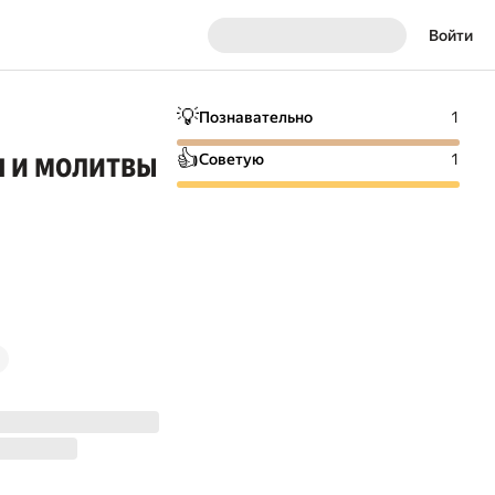
Войти
💡
Познавательно
1
я и молитвы
👍
Советую
1