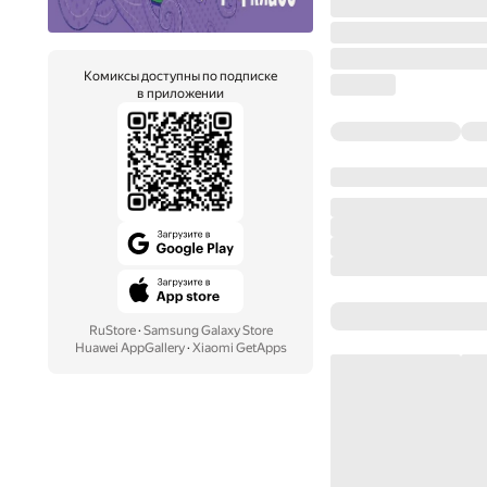
Комиксы доступны по подписке
в приложении
RuStore
·
Samsung Galaxy Store
Huawei AppGallery
·
Xiaomi GetApps