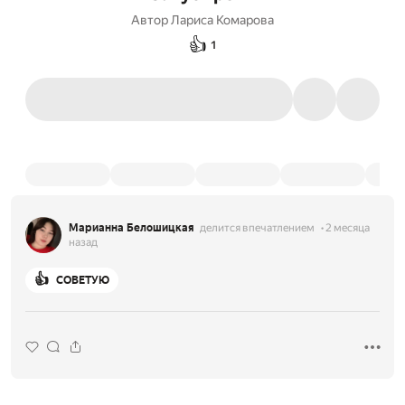
Автор
Лариса Комарова
👍
1
Марианна Белошицкая
делится впечатлением
2 месяца
назад
👍
СОВЕТУЮ