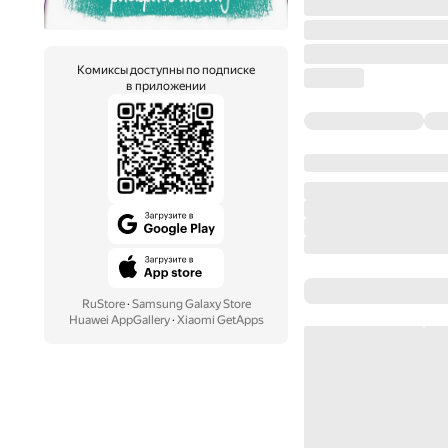
Комиксы доступны по подписке
в приложении
RuStore
·
Samsung Galaxy Store
Huawei AppGallery
·
Xiaomi GetApps