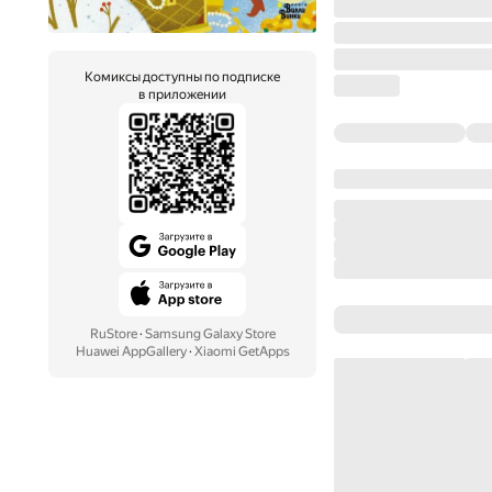
Комиксы доступны по подписке
в приложении
RuStore
·
Samsung Galaxy Store
Huawei AppGallery
·
Xiaomi GetApps