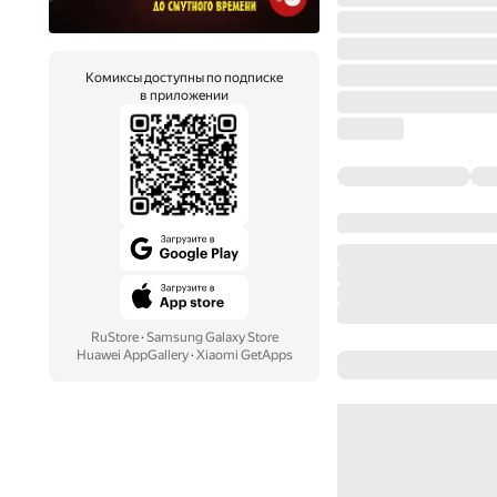
Комиксы доступны по подписке
в приложении
RuStore
·
Samsung Galaxy Store
Huawei AppGallery
·
Xiaomi GetApps