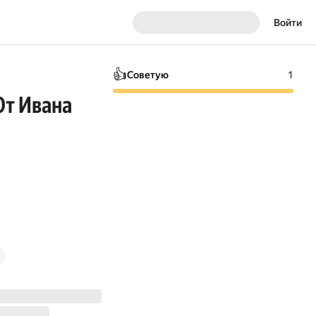
Войти
👍
Советую
1
От Ивана