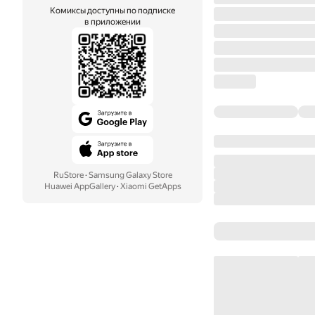
Комиксы доступны по подписке
в приложении
RuStore
·
Samsung Galaxy Store
Huawei AppGallery
·
Xiaomi GetApps