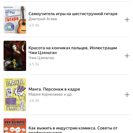
Самоучитель игры на шестиструнной гитаре
Дмитрий Агеев
5.6k
Красота на кончиках пальцев. Иллюстрации
Чжи Цзяньтан
Чжи Цзяньтан
5.5k
Манга. Персонаж в кадре
Мария Корнелаева
и др.
6.4k
Как выжить в индустрии комикса. Советы от
профессионалов