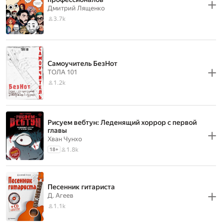
Дмитрий Лященко
3.7k
Самоучитель БезНот
ТОЛА 101
1.2k
Рисуем вебтун: Леденящий хоррор с первой
главы
Хван Чунхо
1.8k
18
+
Песенник гитариста
Д. Агеев
1.1k