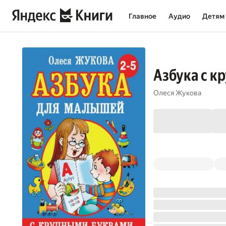
Главное
Аудио
Детям
Азбука с к
Олеся Жукова