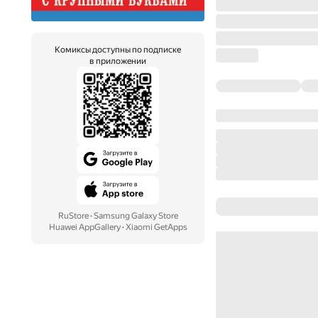
Комиксы доступны по подписке
в приложении
RuStore
·
Samsung Galaxy Store
Huawei AppGallery
·
Xiaomi GetApps