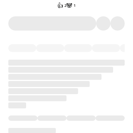
👍
🐼
2
1