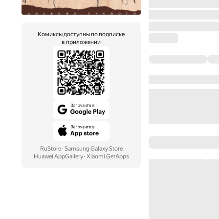
Комиксы доступны по подписке
в приложении
RuStore
·
Samsung Galaxy Store
Huawei AppGallery
·
Xiaomi GetApps