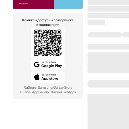
Комиксы доступны по подписке
в приложении
RuStore
·
Samsung Galaxy Store
Huawei AppGallery
·
Xiaomi GetApps