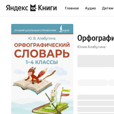
Главное
Аудио
Детям
Орфографич
Юлия Алабугина