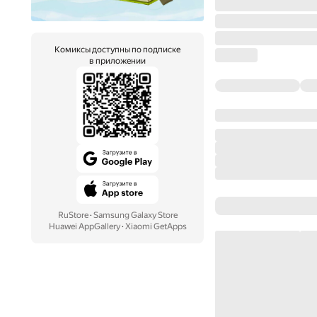
Комиксы доступны по подписке
в приложении
RuStore
·
Samsung Galaxy Store
Huawei AppGallery
·
Xiaomi GetApps