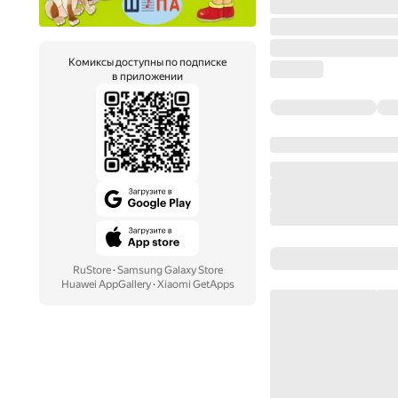
Комиксы доступны по подписке
в приложении
RuStore
·
Samsung Galaxy Store
Huawei AppGallery
·
Xiaomi GetApps