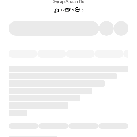
Эдгар Аллан По
👍
🙈
💀
17
5
5