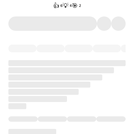
👍
💡
🎯
6
4
2