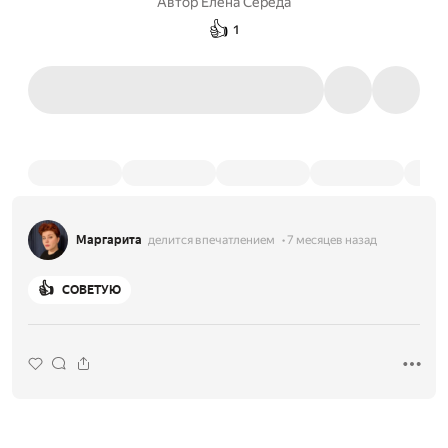
Автор
Елена Середа
👍
1
Маргарита
делится впечатлением
7 месяцев назад
👍
СОВЕТУЮ