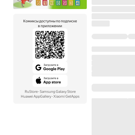
Комиксы доступны по подписке
в приложении
RuStore
·
Samsung Galaxy Store
Huawei AppGallery
·
Xiaomi GetApps