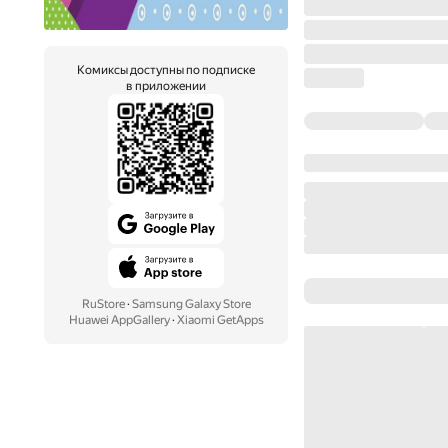
Комиксы доступны по подписке
в приложении
RuStore
·
Samsung Galaxy Store
Huawei AppGallery
·
Xiaomi GetApps