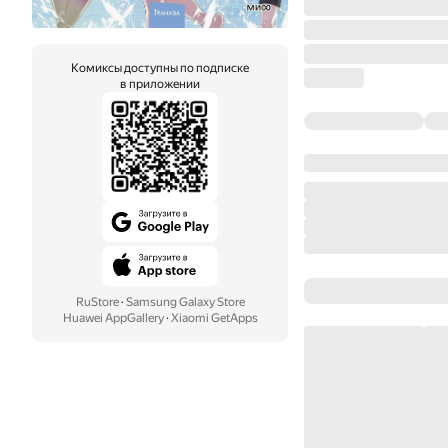
Комиксы доступны по подписке
в приложении
RuStore
·
Samsung Galaxy Store
Huawei AppGallery
·
Xiaomi GetApps