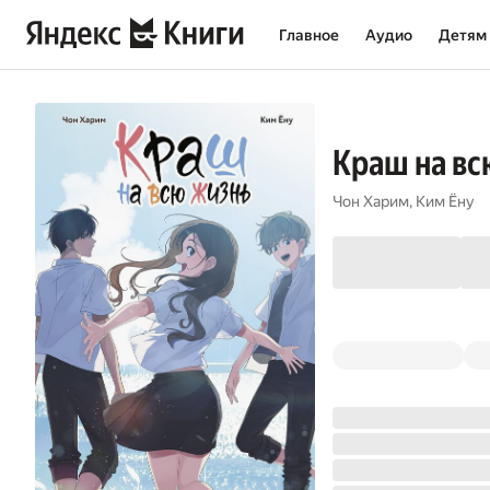
Главное
Аудио
Детям
Краш на вс
Чон Харим
,
Ким Ёну