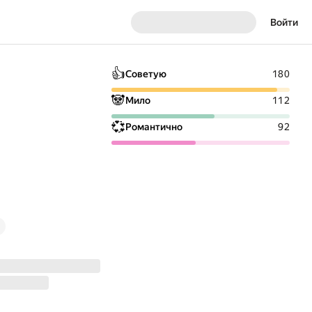
Войти
👍
Советую
180
🐼
Мило
112
💞
Романтично
92