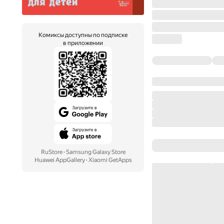
Комиксы доступны по подписке
в приложении
RuStore
·
Samsung Galaxy Store
Huawei AppGallery
·
Xiaomi GetApps