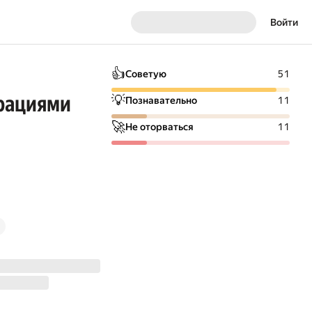
Войти
👍
Советую
51
трациями
💡
Познавательно
11
🚀
Не оторваться
11