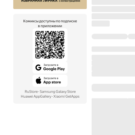
Комиксы доступны по подписке
в приложении
RuStore
·
Samsung Galaxy Store
Huawei AppGallery
·
Xiaomi GetApps