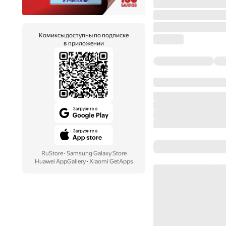
Комиксы доступны по подписке
в приложении
RuStore
·
Samsung Galaxy Store
Huawei AppGallery
·
Xiaomi GetApps