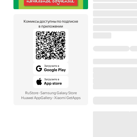
Комиксы доступны по подписке
в приложении
RuStore
·
Samsung Galaxy Store
Huawei AppGallery
·
Xiaomi GetApps