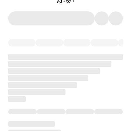
👍
🎯
4
1