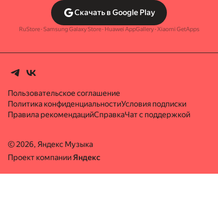
Скачать в Google Play
RuStore
·
Samsung Galaxy Store
·
Huawei AppGallery
·
Xiaomi GetApps
Пользовательское соглашение
Политика конфиденциальности
Условия подписки
Правила рекомендаций
Справка
Чат с поддержкой
© 2026, Яндекс Музыка
Проект компании
Яндекс