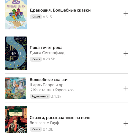
Дракошия. Волшебные сказки
615
Книга
Пока течет река
Диана Сеттерфилд
28.5k
Книга
Волшебные сказки
Шарль Перро
и др.
Константин Корольков
1.3k
Аудиокнига
Сказки, рассказанные на ночь
Вильгельм Гауф
1.3k
Книга