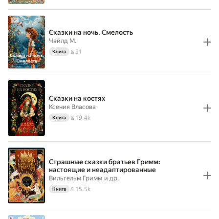
Сказки на ночь. Смелость
Чайлд М.
51
Книга
Сказки на костях
Ксения Власова
19.4k
Книга
Страшные сказки братьев Гримм:
настоящие и неадаптированные
Вильгельм Гримм
и др.
15.5k
Книга