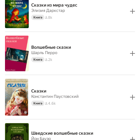
Сказки из мира чудес
Элизия Даркстар
8k
Книга
Волшебные сказки
Шарль Перро
2k
Книга
Сказки
Константин Паустовский
4.6k
Книга
Шведские волшебные сказки
Йон Бауэр