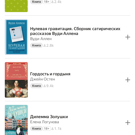
2.4k
Книга
18
+
Нулевая гравитация. Сборник сатирических
рассказов Вуди Аллена
Вуди Аллен
2.8k
Книга
Гордость и гордыня
Джейн Остен
9.4k
Книга
Дилемма Золушки
Елена Логунова
1.1k
Книга
18
+