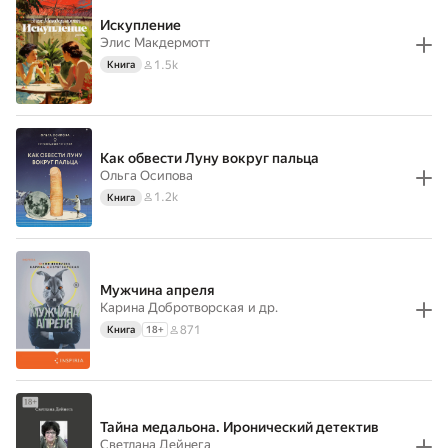
Искупление
Элис Макдермотт
1.5k
Книга
Как обвести Луну вокруг пальца
Ольга Осипова
1.2k
Книга
Мужчина апреля
Карина Добротворская
и др.
871
Книга
18
+
Тайна медальона. Иронический детектив
Светлана Дейнега