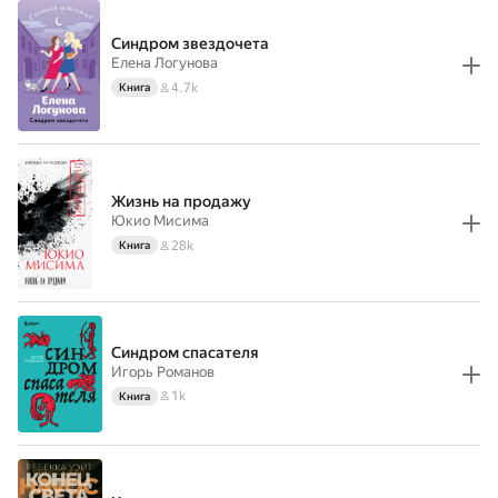
Синдром звездочета
Елена Логунова
4.7k
Книга
Жизнь на продажу
Юкио Мисима
28k
Книга
Синдром спасателя
Игорь Романов
1k
Книга