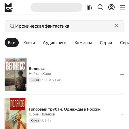
Все
Книги
Аудиокниги
Комиксы
Серии
Сер
Велнесс
Нейтан Хилл
60.4k
Книга
18
+
Гипсовый трубач. Однажды в России
Юрий Поляков
1.6k
Книга