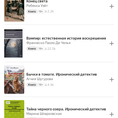
Конец света
Ребекка Уэйт
2.2k
Книга
18
+
Вампир: естественная история воскрешения
Франческо Паоло Де Челья
22.5k
Книга
18
+
Бычки в томате. Иронический детектив
Агния Шугурова
4.4k
Книга
18
+
Тайна черного озера. Иронический детектив
Марина Шпарковская