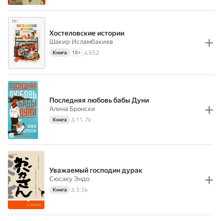
Хостеловские истории
Шакир Исламбакиев
652
Книга
18
+
Последняя любовь бабы Дуни
Алина Бронски
11.7k
Книга
Уважаемый господин дурак
Сюсаку Эндо
3.5k
Книга