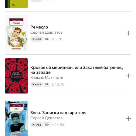
Ремесло
Сергей Довлатов
5.7k
Книга
18
+
Кровавый меридиан, или Закатный багрянец
на западе
Кормак Маккарти
40.7k
Книга
18
+
Зона. Записки надзирателя
Сергей Довлатов
14.9k
Книга
18
+