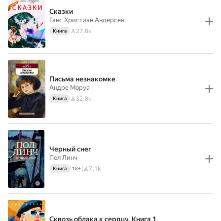
Сказки
Ганс Христиан Андерсен
27.8k
Книга
Письма незнакомке
Андре Моруа
32.8k
Книга
Черный снег
Пол Линч
7.1k
Книга
18
+
Сквозь облака к сердцу. Книга 1