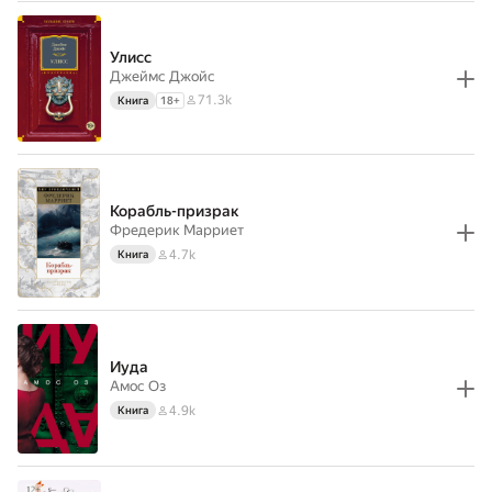
Улисс
Джеймс Джойс
71.3k
Книга
18
+
Корабль-призрак
Фредерик Марриет
4.7k
Книга
Иуда
Амос Оз
4.9k
Книга