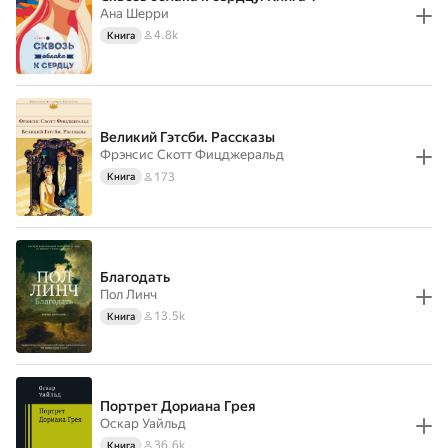
Ана Шерри
4.8k
Книга
Великий Гэтсби. Рассказы
Фрэнсис Скотт Фицджеральд
173
Книга
Благодать
Пол Линч
13.5k
Книга
Портрет Дориана Грея
Оскар Уайльд
36.6k
Книга