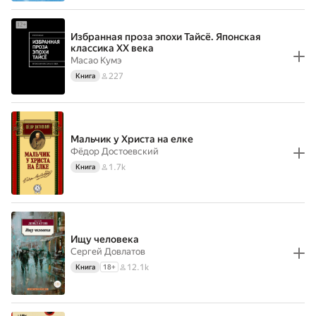
Избранная проза эпохи Тайсё. Японская
классика XX века
Масао Кумэ
227
Книга
Мальчик у Христа на елке
Фёдор Достоевский
1.7k
Книга
Ищу человека
Сергей Довлатов
12.1k
Книга
18
+