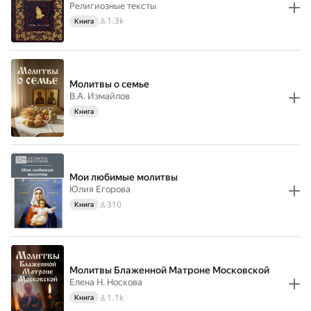
Религиозные тексты
1.3k
Книга
Молитвы о семье
В.А. Измайлов
Книга
Мои любимые молитвы
Юлия Егорова
310
Книга
Молитвы Блаженной Матроне Московской
Елена Н. Носкова
1.1k
Книга