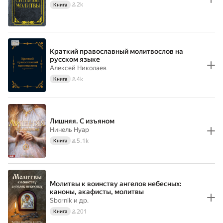
2k
Книга
Краткий православный молитвослов на
русском языке
Алексей Николаев
4k
Книга
Лишняя. С изъяном
Нинель Нуар
5.1k
Книга
Молитвы к воинству ангелов небесных:
каноны, акафисты, молитвы
Sbornik
и др.
201
Книга