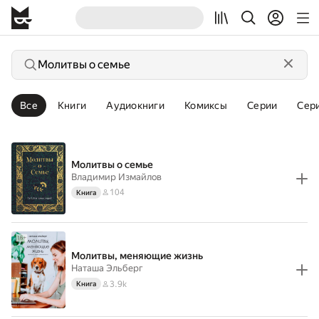
Все
Книги
Аудиокниги
Комиксы
Серии
Сер
Молитвы о семье
Владимир Измайлов
104
Книга
Молитвы, меняющие жизнь
Наташа Эльберг
3.9k
Книга