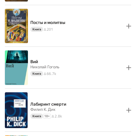
Посты и молитвы
201
Книга
Вий
Николай Гоголь
66.7k
Книга
Лабиринт смерти
Филип К. Дик
2.8k
Книга
18
+