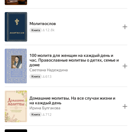
Молитвослов
12.8k
Книга
100 молитв для женщин на каждый день и
час. Православные молитвы о детях, семье и
доме
Светлана Надеждина
613
Книга
Домашние молитвы. На все случаи жизни и
на каждый день
Ирина Булгакова
712
Книга