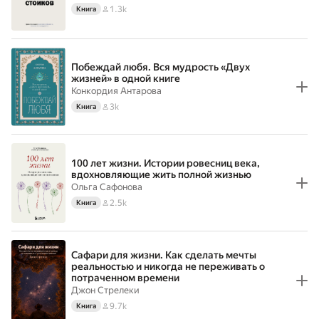
1.3k
Книга
Побеждай любя. Вся мудрость «Двух
жизней» в одной книге
Конкордия Антарова
3k
Книга
100 лет жизни. Истории ровесниц века,
вдохновляющие жить полной жизнью
Ольга Сафонова
2.5k
Книга
Сафари для жизни. Как сделать мечты
реальностью и никогда не переживать о
потраченном времени
Джон Стрелеки
9.7k
Книга