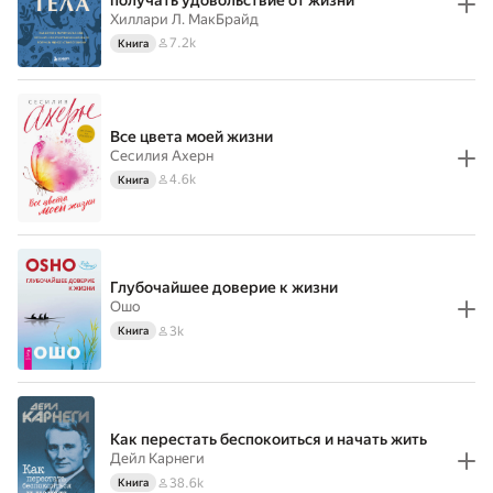
Хиллари Л. МакБрайд
7.2k
Книга
Все цвета моей жизни
Сесилия Ахерн
4.6k
Книга
Глубочайшее доверие к жизни
Ошо
3k
Книга
Как перестать беспокоиться и начать жить
Дейл Карнеги
38.6k
Книга