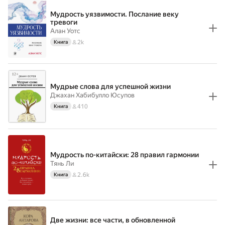
Мудрость уязвимости. Послание веку
тревоги
Алан Уотс
2k
Книга
Мудрые слова для успешной жизни
Джахан Хабибулло Юсупов
410
Книга
Мудрость по-китайски: 28 правил гармонии
Тянь Ли
2.6k
Книга
Две жизни: все части, в обновленной