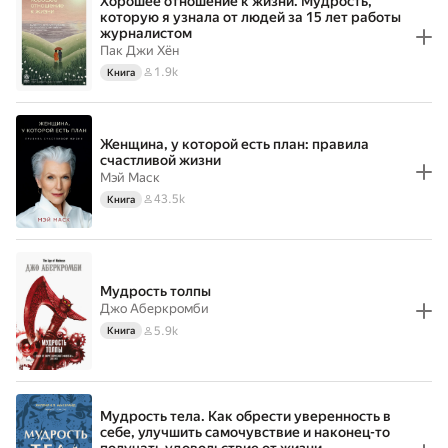
Хорошее отношение к жизни. Мудрость,
которую я узнала от людей за 15 лет работы
журналистом
Пак Джи Хён
1.9k
Книга
Женщина, у которой есть план: правила
счастливой жизни
Мэй Маск
43.5k
Книга
Мудрость толпы
Джо Аберкромби
5.9k
Книга
Мудрость тела. Как обрести уверенность в
себе, улучшить самочувствие и наконец-то
получать удовольствие от жизни