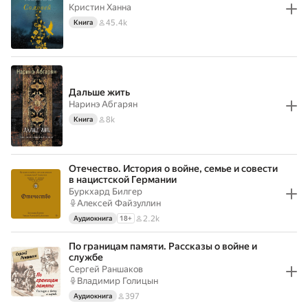
Кристин Ханна
45.4k
Книга
Дальше жить
Наринэ Абгарян
8k
Книга
Отечество. История о войне, семье и совести
в нацистской Германии
Буркхард Билгер
Алексей Файзуллин
2.2k
Аудиокнига
18
+
По границам памяти. Рассказы о войне и
службе
Сергей Раншаков
Владимир Голицын
397
Аудиокнига