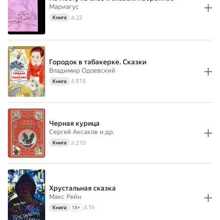
Мариагус
22
Книга
Городок в табакерке. Сказки
Владимир Одоевский
818
Книга
Черная курица
Сергей Аксаков
и др.
210
Книга
Хрустальная сказка
Макс Рейн
1k
Книга
18
+