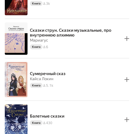
3k
Книга
Сказки струн. Сказки музыкальные, про
внутреннюю алхимию
Мариагус
6
Книга
Сумеречный сказ
Кайса Локин
5.1k
Книга
Балетные сказки
430
Книга