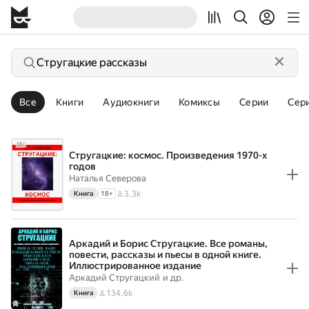
Все
Книги
Аудиокниги
Комиксы
Серии
Сер
Стругацкие: космос. Произведения 1970-х
годов
Наталья Северова
3.3k
Книга
18
+
Аркадий и Борис Стругацкие. Все романы,
повести, рассказы и пьесы в одной книге.
Иллюстрированное издание
Аркадий Стругацкий
и др.
134.6k
Книга