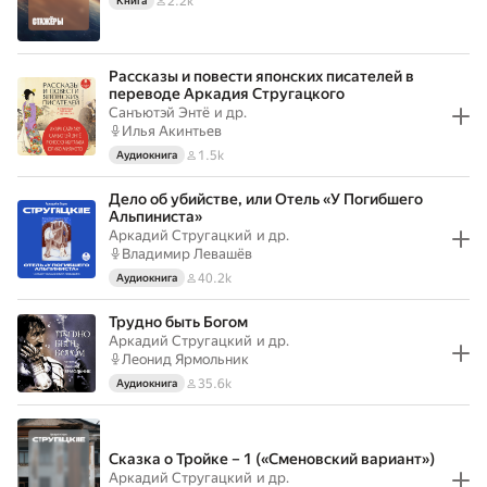
2.2k
Книга
Рассказы и повести японских писателей в
переводе Аркадия Стругацкого
Санъютэй Энтё
и др.
Илья Акинтьев
1.5k
Аудиокнига
Дело об убийстве, или Отель «У Погибшего
Альпиниста»
Аркадий Стругацкий
и др.
Владимир Левашёв
40.2k
Аудиокнига
Трудно быть Богом
Аркадий Стругацкий
и др.
Леонид Ярмольник
35.6k
Аудиокнига
Сказка о Тройке – 1 («Сменовский вариант»)
Аркадий Стругацкий
и др.