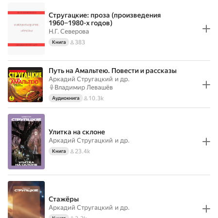
Стругацкие: проза (произведения
1960−1980-х годов)
Н.Г. Северова
383
Книга
Путь на Амальтею. Повести и рассказы
Аркадий Стругацкий
и др.
Владимир Левашёв
10.3k
Аудиокнига
Улитка на склоне
Аркадий Стругацкий
и др.
23.4k
Книга
Стажёры
Аркадий Стругацкий
и др.