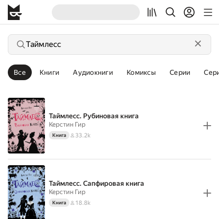
Все
Книги
Аудиокниги
Комиксы
Серии
Сер
Таймлесс. Рубиновая книга
Керстин Гир
33.2k
Книга
Таймлесс. Сапфировая книга
Керстин Гир
18.8k
Книга