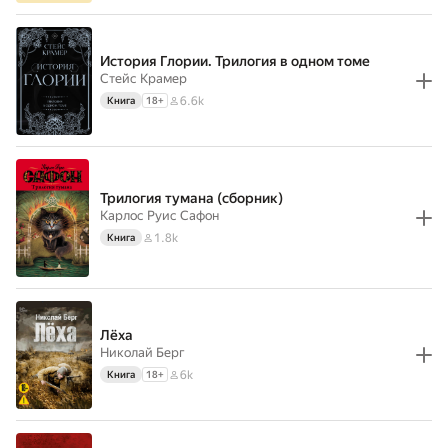
История Глории. Трилогия в одном томе
Стейс Крамер
6.6k
Книга
18
+
Трилогия тумана (сборник)
Карлос Руис Сафон
1.8k
Книга
Лёха
Николай Берг
6k
Книга
18
+