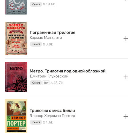
19.6k
Книга
Пограничная трилогия
Кормак Маккарти
3.9k
Книга
Метро. Трилогия под одной обложкой
Дмитрий Глуховский
48.7k
Книга
18
+
Трилогия о мисс Билли
Элинор Ходжман Портер
1.6k
Книга