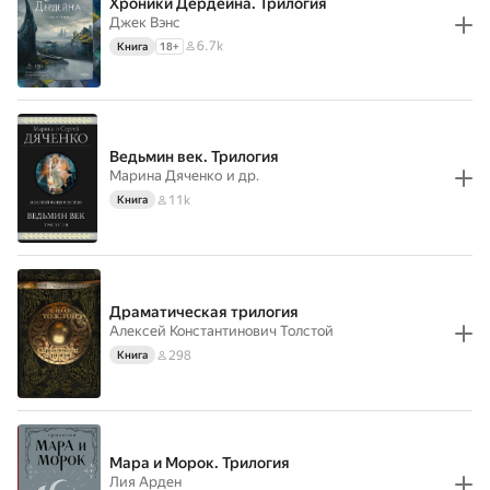
Хроники Дердейна. Трилогия
Джек Вэнс
6.7k
Книга
18
+
Ведьмин век. Трилогия
Марина Дяченко
и др.
11k
Книга
Драматическая трилогия
Алексей Константинович Толстой
298
Книга
Мара и Морок. Трилогия
Лия Арден