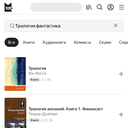
Все
Книги
Аудиокниги
Комиксы
Серии
Сер
Трилогия
Юн Фоссе
7.9k
Книга
Трилогия желаний. Книга 1. Финансист
Теодор Драйзер
55.9k
Книга