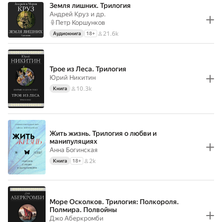
Земля лишних. Трилогия
Андрей Круз
и др.
Петр Коршунков
21.6k
Аудиокнига
18
+
Трое из Леса. Трилогия
Юрий Никитин
10.3k
Книга
Жить жизнь. Трилогия о любви и
манипуляциях
Анна Богинская
2k
Книга
18
+
Море Осколков. Трилогия: Полкороля.
Полмира. Полвойны
Джо Аберкромби