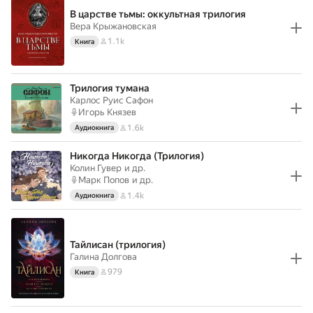
В царстве тьмы: оккультная трилогия
Вера Крыжановская
1.1k
Книга
Трилогия тумана
Карлос Руис Сафон
Игорь Князев
1.6k
Аудиокнига
Никогда Никогда (Трилогия)
Колин Гувер
и др.
Марк Попов
и др.
1.4k
Аудиокнига
Тайлисан (трилогия)
Галина Долгова
979
Книга