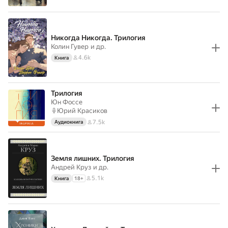
Никогда Никогда. Трилогия
Колин Гувер
и др.
4.6k
Книга
Трилогия
Юн Фоссе
Юрий Красиков
7.5k
Аудиокнига
Земля лишних. Трилогия
Андрей Круз
и др.
5.1k
Книга
18
+