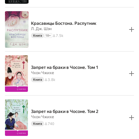
Красавицы Бостона. Распутник
Л. Дж. Шэн
7.5k
Книга
18
+
Запрет на браки в Чосоне. Том 1
Чхон Чжихе
3.8k
Книга
Запрет на браки в Чосоне. Том 2
Чхон Чжихе
740
Книга