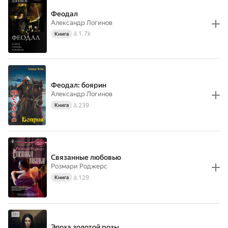
Феодал
Александр Логинов
1.7k
Книга
Феодал: боярин
Александр Логинов
239
Книга
Связанные любовью
Розмари Роджерс
129
Книга
Эпоха золотой розы