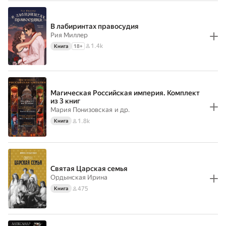
В лабиринтах правосудия
Рия Миллер
1.4k
Книга
18
+
Магическая Российская империя. Комплект
из 3 книг
Мария Понизовская
и др.
1.8k
Книга
Святая Царская семья
Ордынская Ирина
475
Книга