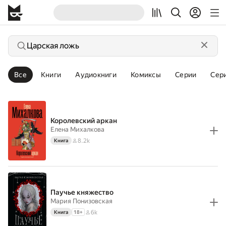
Все
Книги
Аудиокниги
Комиксы
Серии
Сер
Королевский аркан
Елена Михалкова
8.2k
Книга
Паучье княжество
Мария Понизовская
6k
Книга
18
+