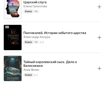
Царский слуга
Елена Грохотова
Книга
18
+
Пантикапей. Истории забытого царства
Александр Качура
2
Книга
18
+
Тайный королевский сыск. Дело о
Белоснежке
Анна Велес
2
Книга