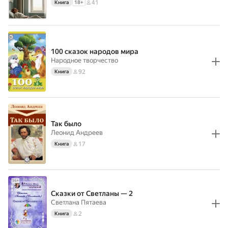
41
Книга
18
+
100 сказок народов мира
Народное творчество
92
Книга
Так было
Леонид Андреев
17
Книга
Сказки от Светланы — 2
Светлана Пятаева
2
Книга