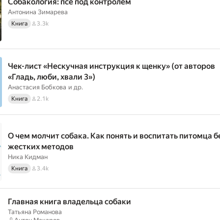
Собакология: псё под контролем
Антонина Зимарева
Книга
3.3k
Чек-лист «Нескучная инструкция к щенку» (от авторов
«Гладь, люби, хвали 3»)
Анастасия Бобкова
и др.
Книга
2.1k
О чем молчит собака. Как понять и воспитать питомца б
жестких методов
Ника Кидман
Книга
3.4k
Главная книга владельца собаки
Татьяна Романова