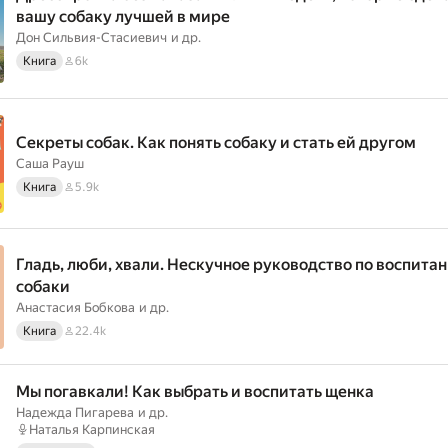
вашу собаку лучшей в мире
Дон Сильвия-Стасиевич
и др.
Книга
6k
Секреты собак. Как понять собаку и стать ей другом
Саша Рауш
Книга
5.9k
Гладь, люби, хвали. Нескучное руководство по воспита
собаки
Анастасия Бобкова
и др.
Книга
22.4k
Мы погавкали! Как выбрать и воспитать щенка
Надежда Пигарева
и др.
Наталья Карпинская