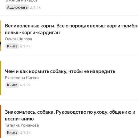
Антон Макаров
Аудиокнига
1.1k
Великолепные корги. Все о породах вельш-корги-пембр
вельш-корги-кардиган
Ольга Шилова
Книга
1.4k
Чем и как кормить собаку, чтобы не навредить
Екатерина Нигова
Книга
1.9k
Знакомьтесь, собака. Руководство по уходу, общению и
воспитанию
Татьяна Романова
Книга
1.9k