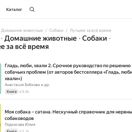
Каталог
diobooks
Comicbooks
Домашние животные
Собаки
Лучшее за всё время
Домашние животные
Собаки
•
•
•
е за всё время
Гладь, люби, хвали 2. Срочное руководство по решению
собачьих проблем (от авторов бестселлера «Гладь, люби
хвали»)
Анастасия Бобкова
и др.
Книга
8.6k
Моя собака – сатана. Нескучный справочник для нервн
собаководов
Подкосова Юлия
Книга
5.2k