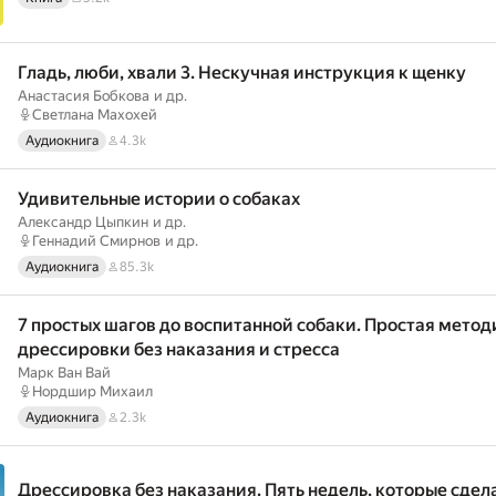
Гладь, люби, хвали 3. Нескучная инструкция к щенку
Анастасия Бобкова
и др.
Светлана Махохей
Аудиокнига
4.3k
Удивительные истории о собаках
Александр Цыпкин
и др.
Геннадий Смирнов
и др.
Аудиокнига
85.3k
7 простых шагов до воспитанной собаки. Простая метод
дрессировки без наказания и стресса
Марк Ван Вай
Нордшир Михаил
Аудиокнига
2.3k
Дрессировка без наказания. Пять недель, которые сде