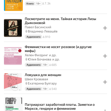
7.3k
Книга
18
+
Посмотрите на меня. Тайная история Лизы
Дьяконовой
Павел Басинский
Владимир Левашёв
910
Аудиокнига
Феминистки не носят розовое (и другие
мифы)
Хелен Филдинг
и др.
Юлия Бочанова
и др.
685
Аудиокнига
18
+
Ловушка для женщин
Швея Кровавая
Екатерина Булгару
540
Аудиокнига
18
+
Патриархат заработной платы. Заметки о
Марксе, гендере и феминизме