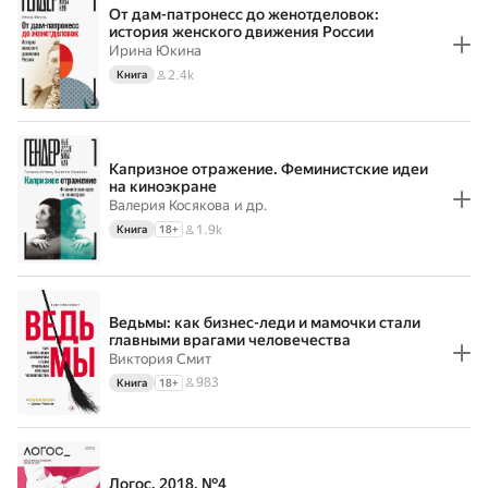
От дам-патронесс до женотделовок:
история женского движения России
Ирина Юкина
2.4k
Книга
Капризное отражение. Феминистские идеи
на киноэкране
Валерия Косякова
и др.
1.9k
Книга
18
+
Ведьмы: как бизнес-леди и мамочки стали
главными врагами человечества
Виктория Смит
983
Книга
18
+
Логос. 2018. №4