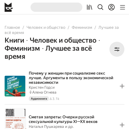
All
Audiobooks
Books
Comicbooks
Главное
Человек и общество
Феминизм
Лучшее за
всё время
Книги
Человек и общество
•
•
Феминизм
Лучшее за всё
•
время
Почему у женщин при социализме секс
лучше. Аргументы в пользу экономической
независимости
Кристен Годси
Алена Огнева
3.1k
Аудиокнига
Сметая запреты: Очерки русской
сексуальной культуры XI—XX веков
Наталья Пушкарева
и др.