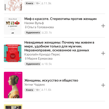
11.9k
Книга
18
+
Миф о красоте. Стереотипы против женщин
Наоми Вульф
Ольга Голованова
20.1k
Аудиокнига
Невидимые женщины: Почему мы живем в
мире, удобном только для мужчин.
Неравноправие, основанное на данных
Кэролайн Криадо Перес
Мария Ермакова
18.5k
Аудиокнига
Женщины, искусство и общество
Уитни Чадвик
11.6k
Книга
18
+