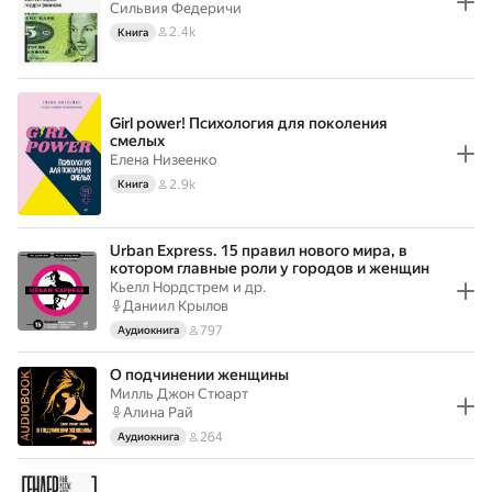
Сильвия Федеричи
2.4k
Книга
Girl power! Психология для поколения
смелых
Елена Низеенко
2.9k
Книга
Urban Express. 15 правил нового мира, в
котором главные роли у городов и женщин
Кьелл Нордстрем
и др.
Даниил Крылов
797
Аудиокнига
О подчинении женщины
Милль Джон Стюарт
Алина Рай
264
Аудиокнига