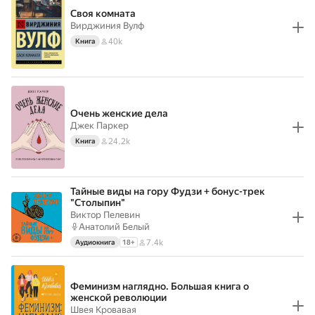
Своя комната
Вирджиния Вулф
40k
Книга
Очень женские дела
Джек Паркер
24.2k
Книга
Тайные виды на гору Фудзи + бонус-трек
"Столыпин"
Виктор Пелевин
Анатолий Белый
7.4k
Аудиокнига
18
+
Феминизм наглядно. Большая книга о
женской революции
Швея Кровавая