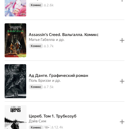
2.6k
Комикс
Assassin’s Creed. Вальгалла. Комикс
Матье Габелла
и др.
3.7k
Комикс
Ад Данте. Графический роман
Поль Бриззи
и др.
7.5k
Комикс
Цереб. Том 1. Трубкозуб
Дэйв Сим
12.4k
Комикс
18
+