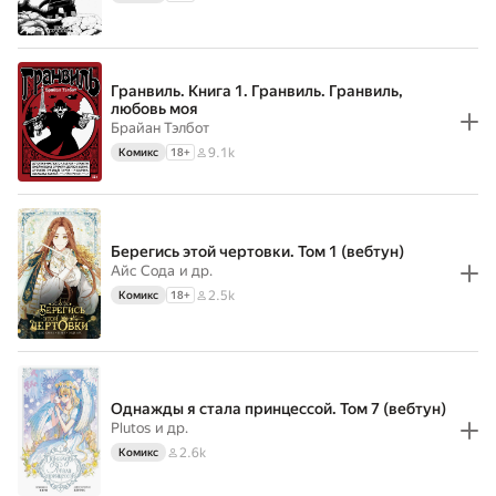
Гранвиль. Книга 1. Гранвиль. Гранвиль,
любовь моя
Брайан Тэлбот
9.1k
Комикс
18
+
Берегись этой чертовки. Том 1 (вебтун)
Айс Сода
и др.
2.5k
Комикс
18
+
Однажды я стала принцессой. Том 7 (вебтун)
Plutos
и др.
2.6k
Комикс