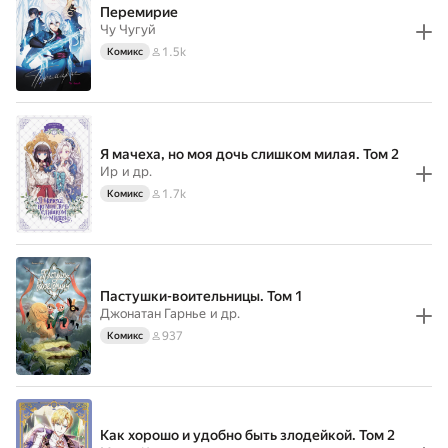
Перемирие
Чу Чугуй
1.5k
Комикс
Я мачеха, но моя дочь слишком милая. Том 2
Ир
и др.
1.7k
Комикс
Пастушки-воительницы. Том 1
Джонатан Гарнье
и др.
937
Комикс
Как хорошо и удобно быть злодейкой. Том 2