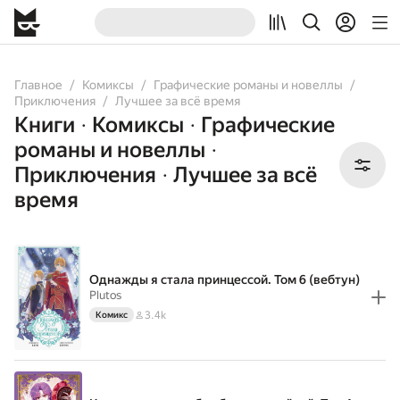
All
Comicbooks
Books
Audiobooks
Главное
Комиксы
Графические романы и новеллы
Приключения
Лучшее за всё время
Книги
Комиксы
Графические
•
•
романы и новеллы
•
Приключения
Лучшее за всё
•
время
Однажды я стала принцессой. Том 6 (вебтун)
Plutos
3.4k
Комикс