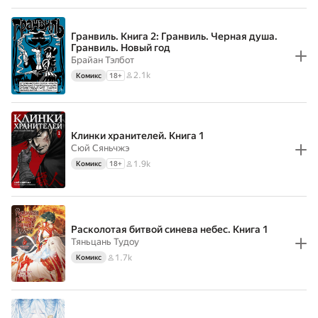
Гранвиль. Книга 2: Гранвиль. Черная душа.
Гранвиль. Новый год
Брайан Тэлбот
2.1k
Комикс
18
+
Клинки хранителей. Книга 1
Сюй Сяньчжэ
1.9k
Комикс
18
+
Расколотая битвой синева небес. Книга 1
Тяньцань Тудоу
1.7k
Комикс