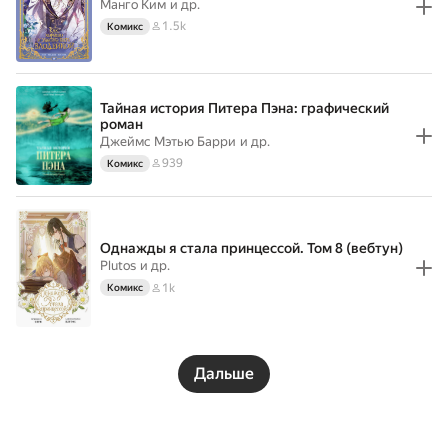
Манго Ким
и др.
1.5k
Комикс
Тайная история Питера Пэна: графический
роман
Джеймс Мэтью Барри
и др.
939
Комикс
Однажды я стала принцессой. Том 8 (вебтун)
Plutos
и др.
1k
Комикс
Дальше