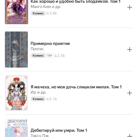
Как хорошо и удобно быть злодейкой. Том 1
Манго Ким
и др.
3.6k
Комикс
Примерно приятие
Протас
2.5k
Комикс
18
+
Я мачеха, но моя дочь слишком милая. Том 1
Ир
и др.
5.1k
Комикс
Дебютируй или умри. Том 1
Токсу Пэк