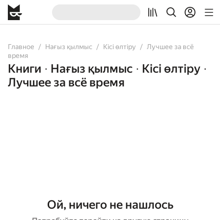
Главное
Нағыз қылмыс
Кісі өлтіру
Лучшее за всё
время
Книги
Нағыз қылмыс
Кісі өлтіру
•
•
•
Лучшее за всё время
Ой, ничего не нашлось