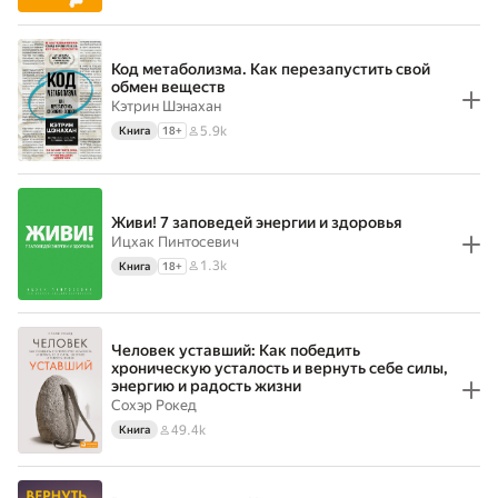
Код метаболизма. Как перезапустить свой
обмен веществ
Кэтрин Шэнахан
5.9k
Книга
18
+
Живи! 7 заповедей энергии и здоровья
Ицхак Пинтосевич
1.3k
Книга
18
+
Человек уставший: Как победить
хроническую усталость и вернуть себе силы,
энергию и радость жизни
Сохэр Рокед
49.4k
Книга