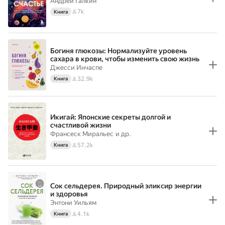
Андрей Галкин
7k
Книга
Богиня глюкозы: Нормализуйте уровень
сахара в крови, чтобы изменить свою жизнь
Джесси Инчаспе
32.9k
Книга
Икигай: Японские секреты долгой и
счастливой жизни
Франсеск Миральес
и др.
57.2k
Книга
Сок сельдерея. Природный эликсир энергии
и здоровья
Энтони Уильям
4.1k
Книга