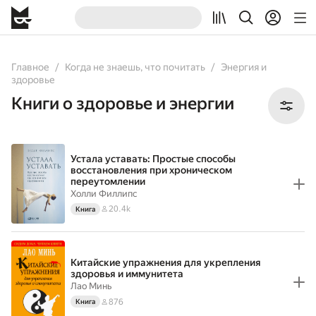
All
Books
Главное
Когда не знаешь, что почитать
Энергия и
здоровье
Книги о здоровье и энергии
Устала уставать: Простые способы
восстановления при хроническом
переутомлении
Холли Филлипс
20.4k
Книга
Китайские упражнения для укрепления
здоровья и иммунитета
Лао Минь
876
Книга