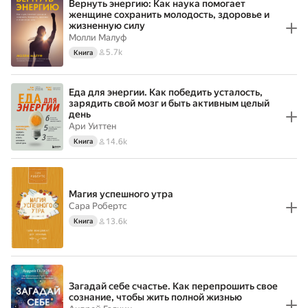
Вернуть энергию: Как наука помогает
женщине сохранить молодость, здоровье и
жизненную силу
Молли Малуф
5.7k
Книга
Еда для энергии. Как победить усталость,
зарядить свой мозг и быть активным целый
день
Ари Уиттен
14.6k
Книга
Магия успешного утра
Сара Робертс
13.6k
Книга
Загадай себе счастье. Как перепрошить свое
сознание, чтобы жить полной жизнью