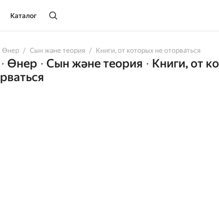
Каталог
Өнер
Сын және теория
Книги, от которых не оторваться
Өнер
Сын және теория
Книги, от к
•
•
•
орваться