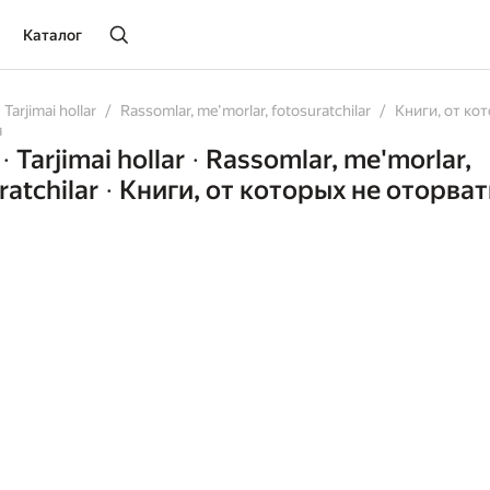
Каталог
Tarjimai hollar
Rassomlar, me'morlar, fotosuratchilar
Книги, от ко
я
Tarjimai hollar
Rassomlar, me'morlar,
•
•
ratchilar
Книги, от которых не оторват
•