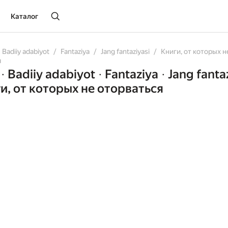
Каталог
Badiiy adabiyot
Fantaziya
Jang fantaziyasi
Книги, от которых н
я
Badiiy adabiyot
Fantaziya
Jang fanta
•
•
•
и, от которых не оторваться