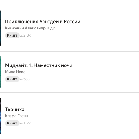
Приключения Уэнсдей в России
Княжевич Александр
и др.
Книга
2.3k
Миднайт. 1. Наместник ночи
Мила Нокс
Книга
583
Ткачиха
Клара Гленн
Книга
1.7k