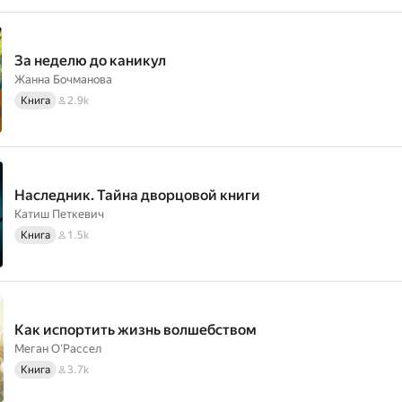
За неделю до каникул
Жанна Бочманова
Книга
2.9k
Наследник. Тайна дворцовой книги
Катиш Петкевич
Книга
1.5k
Как испортить жизнь волшебством
Меган О'Рассел
Книга
3.7k