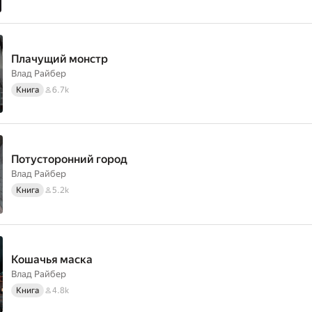
Плачущий монстр
Влад Райбер
Книга
6.7k
Потусторонний город
Влад Райбер
Книга
5.2k
Кошачья маска
Влад Райбер
Книга
4.8k