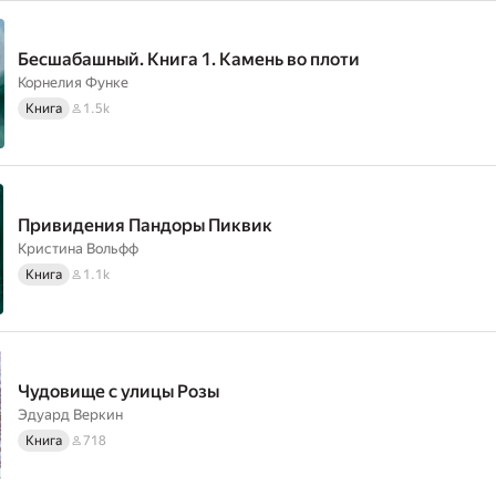
Бесшабашный. Книга 1. Камень во плоти
Корнелия Функе
Книга
1.5k
Привидения Пандоры Пиквик
Кристина Вольфф
Книга
1.1k
Чудовище с улицы Розы
Эдуард Веркин
Книга
718