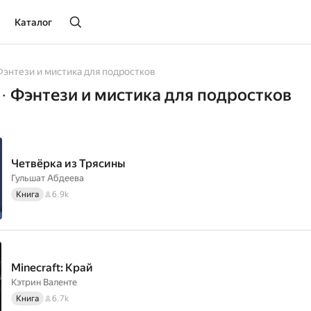
Каталог
Фэнтези и мистика для подростков
Фэнтези и мистика для подростков
•
Четвёрка из Трясины
Гульшат Абдеева
Книга
6.9k
Minecraft: Край
Кэтрин Валенте
Книга
6.7k