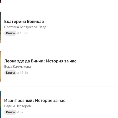
Екатерина Великая
Светлана Бестужева-Лада
Книга
15.6k
Леонардо да Винчи : История за час
Вера Калмыкова
Книга
16.1k
Иван Грозный : История за час
Вадим Нестеров
Книга
8k