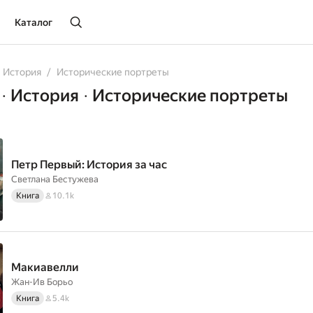
Каталог
История
Исторические портреты
История
Исторические портреты
•
•
Петр Первый: История за час
Светлана Бестужева
Книга
10.1k
Макиавелли
Жан-Ив Борьо
Книга
5.4k