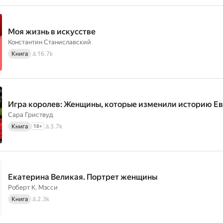
Моя жизнь в искусстве
Константин Станиславский
Книга
16.7k
Игра королев: Женщины, которые изменили историю Е
Сара Гриствуд
Книга
3.7k
18
+
Екатерина Великая. Портрет женщины
Роберт К. Мэсси
Книга
2.3k