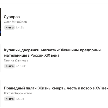
Суворов
Олег Михайлов
Книга
4.3k
Купчихи, дворянки, магнатки: Женщины-предприни­
мательницы в России XIX века
Галина Ульянова
Книга
16.6k
Праведный палач: Жизнь, смерть, честь и позор в XVI ве
Джоэл Харрингтон
Книга
5.9k