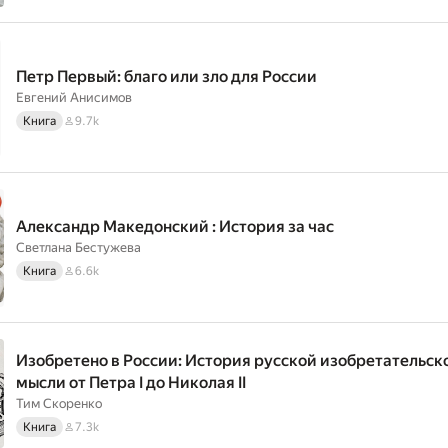
Петр Первый: благо или зло для России
Евгений Анисимов
Книга
9.7k
Александр Македонский : История за час
Светлана Бестужева
Книга
6.6k
Изобретено в России: История русской изобретательск
мысли от Петра I до Николая II
Тим Скоренко
Книга
7.3k