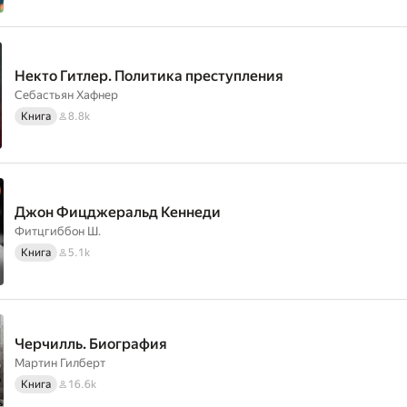
Некто Гитлер. Политика преступления
Себастьян Хафнер
Книга
8.8k
Джон Фицджеральд Кеннеди
Фитцгиббон Ш.
Книга
5.1k
Черчилль. Биография
Мартин Гилберт
Книга
16.6k